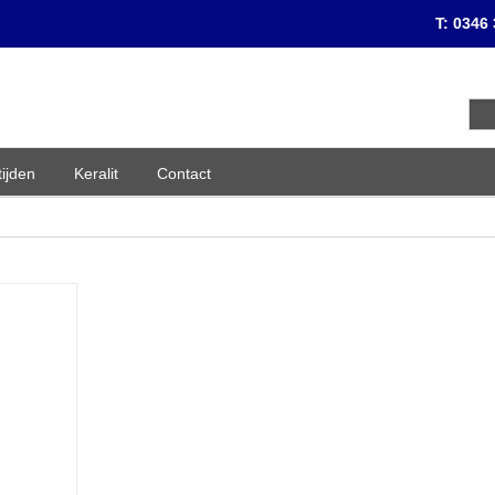
T: 0346
ijden
Keralit
Contact