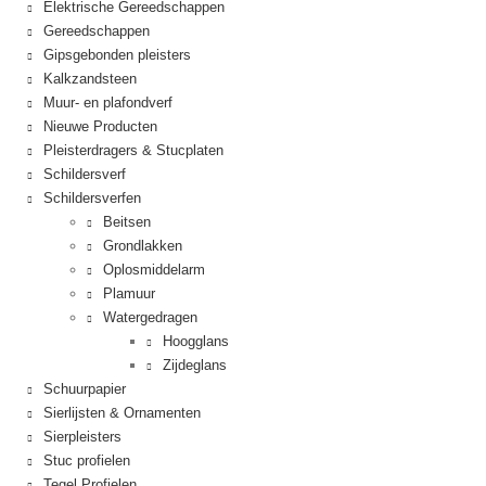
Elektrische Gereedschappen
Gereedschappen
Gipsgebonden pleisters
Kalkzandsteen
Muur- en plafondverf
Nieuwe Producten
Pleisterdragers & Stucplaten
Schildersverf
Schildersverfen
Beitsen
Grondlakken
Oplosmiddelarm
Plamuur
Watergedragen
Hoogglans
Zijdeglans
Schuurpapier
Sierlijsten & Ornamenten
Sierpleisters
Stuc profielen
Tegel Profielen