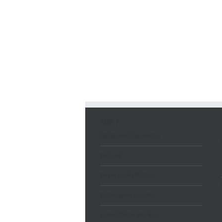
TOP 7
Afplakbenodigdheden
Behang
Beton Look Pleisters
Buitengevel Isolatie
Cellen Beton Blokken