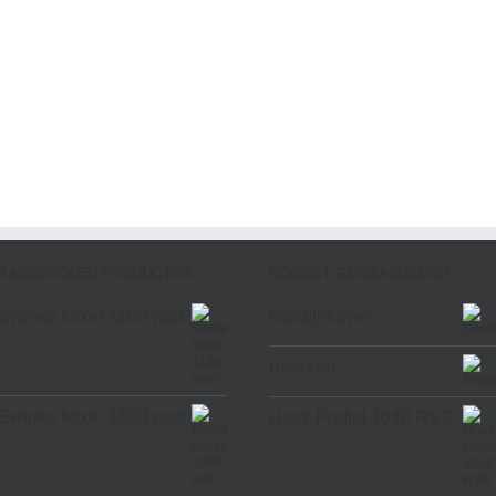
AANBEVOLEN PRODUCTEN
HOOGST GEWAARDEERD
Swinko Mixer 1100 watt
Gordijnkoven
Broeken
Swinko Mixer 1800 watt
Hoek Profiel 1040 RVS