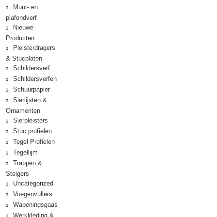
Muur- en
plafondverf
Nieuwe
Producten
Pleisterdragers
& Stucplaten
Schildersverf
Schildersverfen
Schuurpapier
Sierlijsten &
Ornamenten
Sierpleisters
Stuc profielen
Tegel Profielen
Tegellijm
Trappen &
Steigers
Uncategorized
Voegenvullers
Wapeningsgaas
Werkkleding &