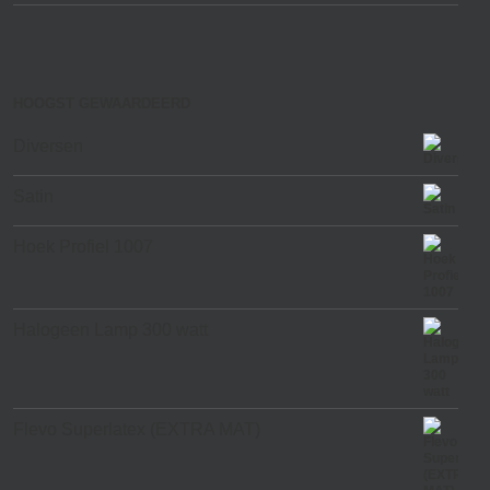
HOOGST GEWAARDEERD
Diversen
Satin
Hoek Profiel 1007
Halogeen Lamp 300 watt
Flevo Superlatex (EXTRA MAT)