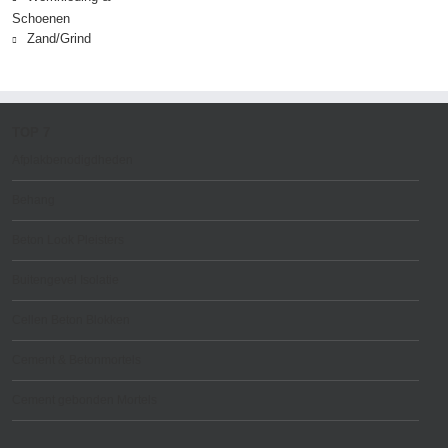
Schoenen
Zand/Grind
TOP 7
Afplakbenodigdheden
Behang
Beton Look Pleisters
Buitengevel Isolatie
Cellen Beton Blokken
Cement & Betonmortels
Cement gebonden Mortels