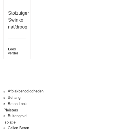
Stofzuiger
Swinko
nat/droog
Lees
verder
Afplakbenodigdheden
Behang
Beton Look
Pleisters
Buitengevel
Isolatie
Cellen Beton