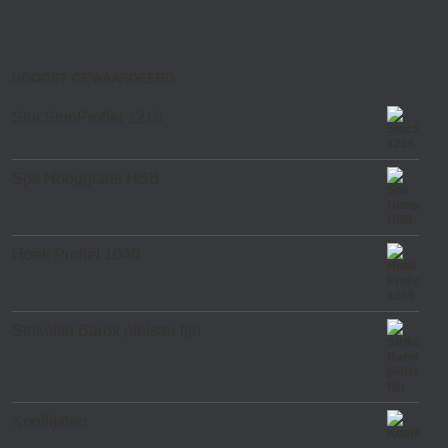
HOOGST GEWAARDEERD
StucStopProfiel 1216
Sps Hoogglans HSB
Hoek Profiel 1040
Strikolith Barok pleister fijn
Kooflijsten