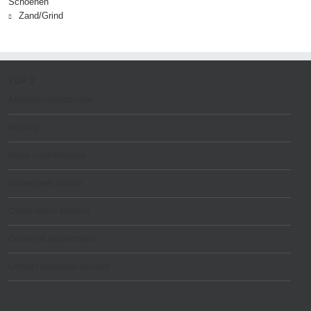
Schoenen
Zand/Grind
TOP 7
Afplakbenodigdheden
Behang
Beton Look Pleisters
Buitengevel Isolatie
Cellen Beton Blokken
Cement & Betonmortels
Cement gebonden Mortels