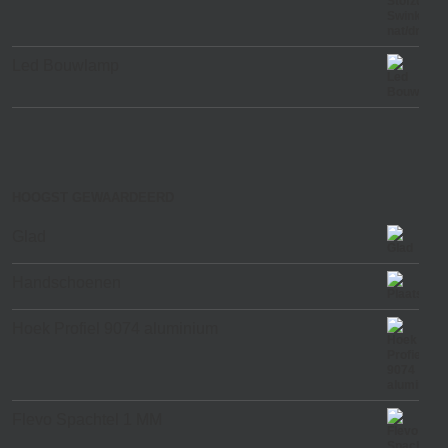
Led Bouwlamp
HOOGST GEWAARDEERD
Glad
Handschoenen
Hoek Profiel 9074 aluminium
Flevo Spachtel 1 MM