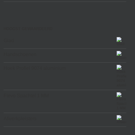
HOOGST GEWAARDEERD
Glad
Handschoenen
Hoek Profiel 9074 aluminium
Flevo Spachtel 1 MM
Afwerkpleisters