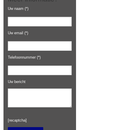
Uw naam (*)
Uw email (*)
Telefoonnummer (*)
Uw bericht
Gelieve
dit
[recaptcha]
veld