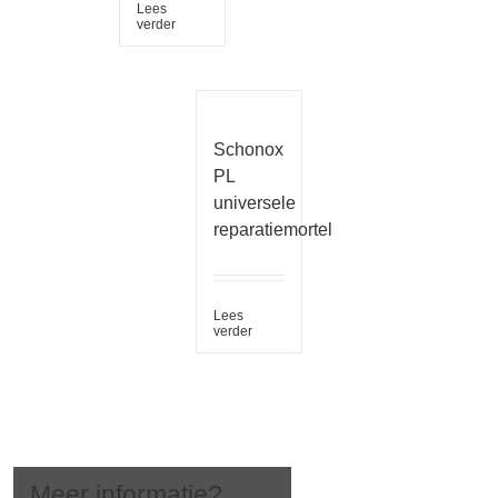
Lees
verder
Schonox
PL
universele
reparatiemortel
Lees
verder
Meer informatie?