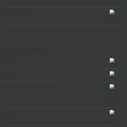
Led Bouwlamp
HOOGST GEWAARDEERD
Glad
Jassen
Hoek Profiel 2274 RVS
MP 75