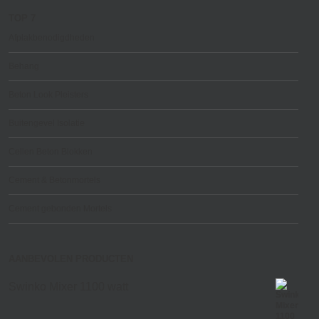
TOP 7
Afplakbenodigdheden
Behang
Beton Look Pleisters
Buitengevel Isolatie
Cellen Beton Blokken
Cement & Betonmortels
Cement gebonden Mortels
AANBEVOLEN PRODUCTEN
Swinko Mixer 1100 watt