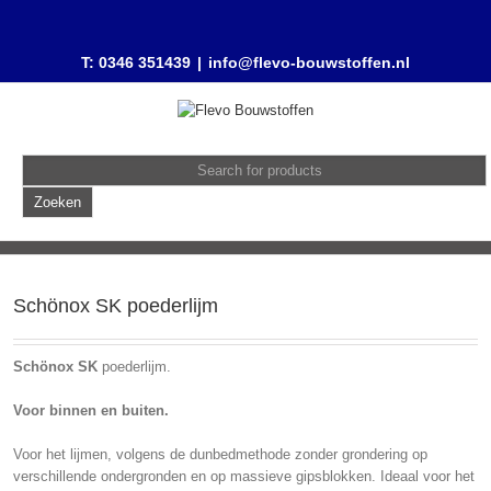
T: 0346 351439
|
info@flevo-bouwstoffen.nl
Schönox SK poederlijm
Schönox SK
poederlijm.
Voor binnen en buiten.
Voor het lijmen, volgens de dunbedmethode zonder grondering op
verschillende ondergronden en op massieve gipsblokken. Ideaal voor het