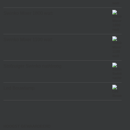
Swinko Mixer 1800 watt
Swinko Mixer 1100 watt
Stofzuiger Swinko nat/droog
Led Bouwlamp
HOOGST GEWAARDEERD