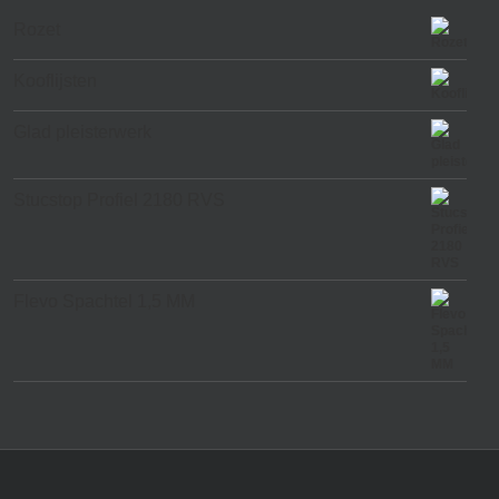
Rozet
Kooflijsten
Glad pleisterwerk
Stucstop Profiel 2180 RVS
Flevo Spachtel 1,5 MM