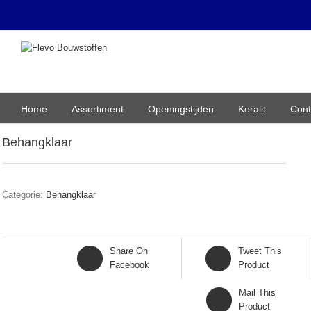
Home
Assortiment
Openingstijden
Keralit
Cont
Behangklaar
Categorie:
Behangklaar
Share On
Tweet This
Facebook
Product
Mail This
Product