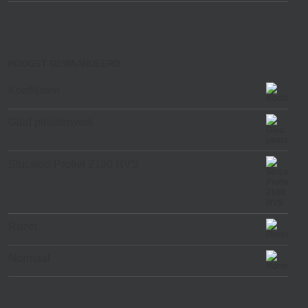
HOOGST GEWAARDEERD
Kooflijsten
Glad pleisterwerk
Stucstop Profiel 2180 RVS
Rozet
Normaal