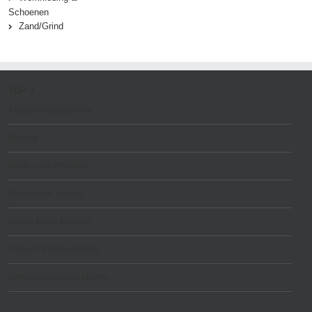
Schoenen
Zand/Grind
TOP 7
Afplakbenodigdheden
Behang
Beton Look Pleisters
Buitengevel Isolatie
Cellen Beton Blokken
Cement & Betonmortels
Cement gebonden Mortels